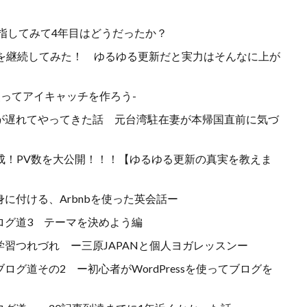
目指してみて4年目はどうだったか？
グを継続してみた！ ゆるゆる更新だと実力はそんなに上が
使ってアイキャッチを作ろう-
が遅れてやってきた話 元台湾駐在妻が本帰国直前に気づ
達成！PV数を大公開！！！【ゆるゆる更新の真実を教えま
に付ける、Arbnbを使った英会話ー
ログ道3 テーマを決めよう編
習つれづれ ー三原JAPANと個人ヨガレッスンー
グ道その2 ー初心者がWordPressを使ってブログを