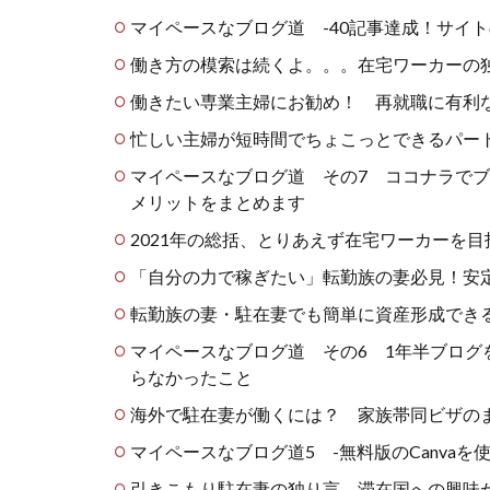
マイペースなブログ道 -40記事達成！サイト
働き方の模索は続くよ。。。在宅ワーカーの
働きたい専業主婦にお勧め！ 再就職に有利
忙しい主婦が短時間でちょこっとできるパー
マイペースなブログ道 その7 ココナラで
メリットをまとめます
2021年の総括、とりあえず在宅ワーカーを
「自分の力で稼ぎたい」転勤族の妻必見！安
転勤族の妻・駐在妻でも簡単に資産形成できる
マイペースなブログ道 その6 1年半ブロ
らなかったこと
海外で駐在妻が働くには？ 家族帯同ビザの
マイペースなブログ道5 -無料版のCanvaを
引きこもり駐在妻の独り言 滞在国への興味