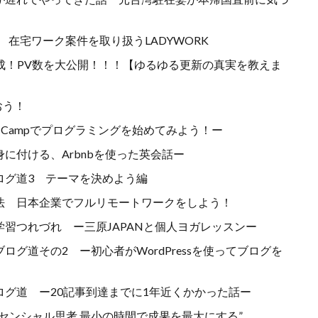
け 在宅ワーク案件を取り扱うLADYWORK
達成！PV数を大公開！！！【ゆるゆる更新の真実を教えま
おう！
e Campでプログラミングを始めてみよう！ー
に付ける、Arbnbを使った英会話ー
ログ道3 テーマを決めよう編
法 日本企業でフルリモートワークをしよう！
習つれづれ ー三原JAPANと個人ヨガレッスンー
グ道その2 ー初心者がWordPressを使ってブログを
グ道 ー20記事到達までに1年近くかかった話ー
センシャル思考 最小の時間で成果を最大にする”