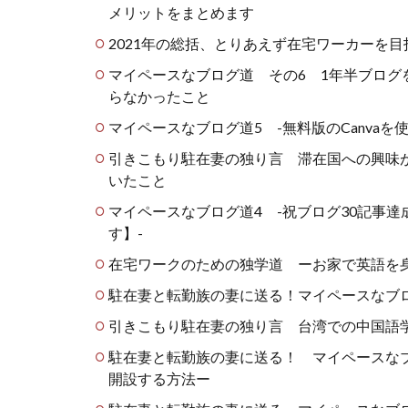
メリットをまとめます
2021年の総括、とりあえず在宅ワーカーを
マイペースなブログ道 その6 1年半ブロ
らなかったこと
マイペースなブログ道5 -無料版のCanvaを
引きこもり駐在妻の独り言 滞在国への興味
いたこと
マイペースなブログ道4 -祝ブログ30記事
す】-
在宅ワークのための独学道 ーお家で英語を身
駐在妻と転勤族の妻に送る！マイペースなブ
引きこもり駐在妻の独り言 台湾での中国語学
駐在妻と転勤族の妻に送る！ マイペースなブロ
開設する方法ー