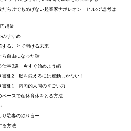
敗だらけでもめげない起業家ナポレオン・ヒルの”思考は
万円起業
心のすすめ
続することで開ける未来
たら自由になった話
る仕事3選 今すぐ始めよう編
き書棚2 脳を鍛えるには運動しかない！
き書棚1 内向的人間のすごい力
のペースで産休育休をとる方法
ル
もり駐妻の独り言ー
する方法