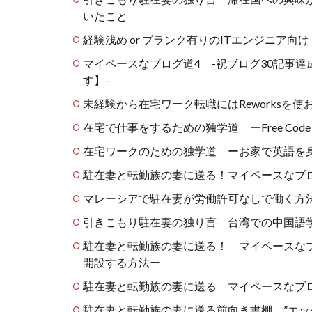
いたこと
経験浅め or ブランク有りのITエンジニア向
マイペースなブログ道4 -祝ブログ30記事
す】-
未経験から在宅ワーク転職にはReworksを使
在宅で仕事をするための独学道 ーFree Cod
在宅ワークのための独学道 ーお家で英語を身
駐在妻と転勤族の妻に送る！マイペースなブ
マレーシアで駐在妻が労働許可なしで働く方
引きこもり駐在妻の独り言 台湾での中国語学
駐在妻と転勤族の妻に送る！ マイペースなブロ
開設する方法ー
駐在妻と転勤族の妻に送る マイペースなブロ
駐在妻と転勤族の妻に送る前向き書棚 ”エッ