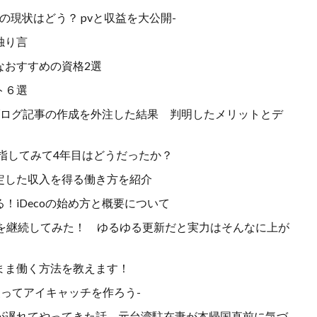
の現状はどう？ pvと収益を大公開-
独り言
なおすすめの資格2選
ト６選
ブログ記事の作成を外注した結果 判明したメリットとデ
目指してみて4年目はどうだったか？
定した収入を得る働き方を紹介
！iDecoの始め方と概要について
グを継続してみた！ ゆるゆる更新だと実力はそんなに上が
まま働く方法を教えます！
使ってアイキャッチを作ろう-
が遅れてやってきた話 元台湾駐在妻が本帰国直前に気づ