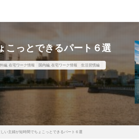
ょこっとできるパート６選
外編
,
在宅ワーク情報 国内編
,
在宅ワーク情報 生活習慣編
忙しい主婦が短時間でちょこっとできるパート６選