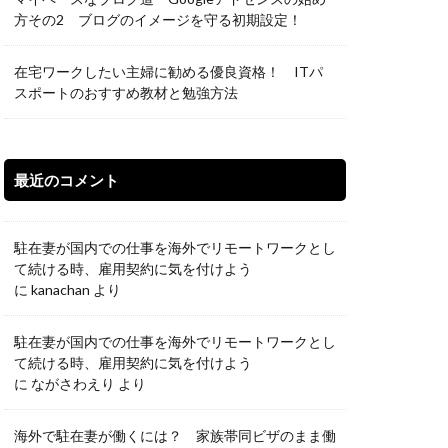
方その2 ブログのイメージを守る初期設定！
在宅ワークしたい主婦に勧める優良資格！ ITパ
スポートのおすすめ教材と勉強方法
最近のコメント
駐在妻が国内での仕事を海外でリモートワークとし
て続ける時、雇用契約に気を付けよう
に
kanachan
より
駐在妻が国内での仕事を海外でリモートワークとし
て続ける時、雇用契約に気を付けよう
に
ながさわえり
より
海外で駐在妻が働くには？ 家族帯同ビザのまま働