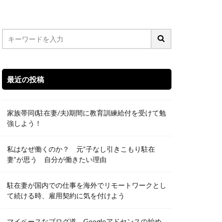
最近の投稿
家族帯同(駐在妻/夫)期間に教育訓練給付を受けて勉
強しよう！
私はなぜ働くのか？ 元”子なし引きこもり駐在
妻”が思う 自分が働きたい理由
駐在妻が国内での仕事を海外でリモートワークとし
て続ける時、雇用契約に気を付けよう
マイペースなブログ道 Googleアドセンスの始め