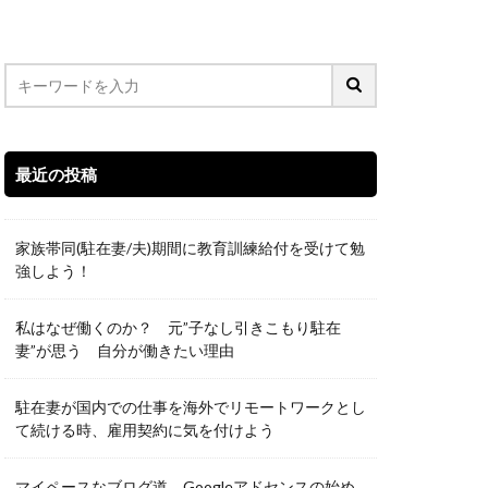
最近の投稿
家族帯同(駐在妻/夫)期間に教育訓練給付を受けて勉
強しよう！
私はなぜ働くのか？ 元”子なし引きこもり駐在
妻”が思う 自分が働きたい理由
駐在妻が国内での仕事を海外でリモートワークとし
て続ける時、雇用契約に気を付けよう
マイペースなブログ道 Googleアドセンスの始め