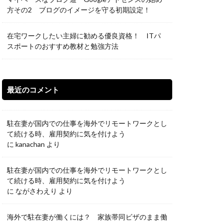
方その2 ブログのイメージを守る初期設定！
在宅ワークしたい主婦に勧める優良資格！ ITパ
スポートのおすすめ教材と勉強方法
最近のコメント
駐在妻が国内での仕事を海外でリモートワークとし
て続ける時、雇用契約に気を付けよう
に
kanachan
より
駐在妻が国内での仕事を海外でリモートワークとし
て続ける時、雇用契約に気を付けよう
に
ながさわえり
より
海外で駐在妻が働くには？ 家族帯同ビザのまま働