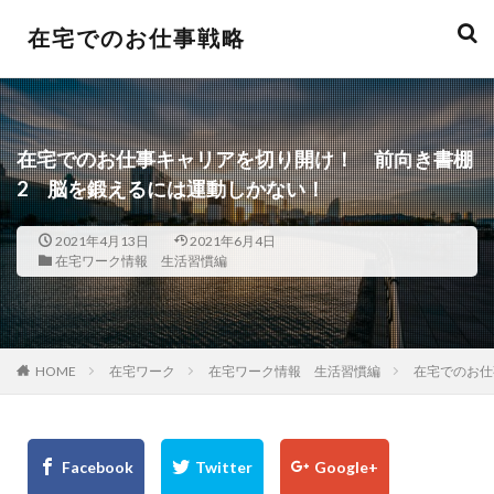
在宅でのお仕事戦略
在宅でのお仕事キャリアを切り開け！ 前向き書棚
2 脳を鍛えるには運動しかない！
2021年4月13日
2021年6月4日
在宅ワーク情報 生活習慣編
HOME
在宅ワーク
在宅ワーク情報 生活習慣編
在宅でのお仕