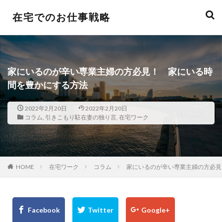
在宅でのお仕事戦略
家にいるのが辛い専業主婦の方必見！ 家にいる時
間を豊かにする方法
2022年2月20日
2022年2月20日
コラム
,
引きこもり駐在妻の独り言
,
在宅ワーク
HOME
在宅ワーク
コラム
家にいるのが辛い専業主婦の方必見