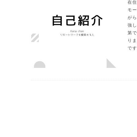
在
モ
が
強
第
り
です